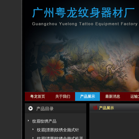
粤龙首页
关于我们
产品展示
最新消息
运输
产品展示
产品目录
纹眉纹绣产品
纹眉|漂唇|纹绣全抛式针
纹眉|漂唇|纹绣全抛式机器