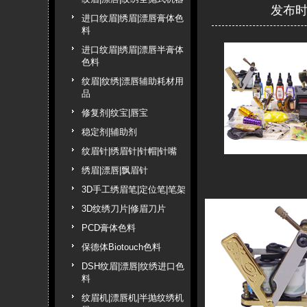
发布时间
进口纹眉|绣眉|漂唇膏体色
料
进口纹眉|绣眉|漂唇半膏体
色料
纹眉|纹绣|漂唇辅助耗材用
品
修复剂|纹宝|唇宝
稳定剂|辅助剂
纹眉针|绣眉针|针帽|针嘴
绣眉|漂唇|飘眉针
3D手工绣眉笔|定位笔|笔架
3D纹绣刀片|修眉刀片
PCD膏体色料
保德体Biotouch色料
DSH纹眉|漂唇|纹绣进口色
料
纹眉机|漂唇机|半抛纹绣机