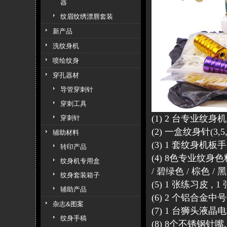
器
纹眉纹绣漂唇套装
新产品
洗纹身机
喷绘纹身
穿孔器材
导管穿刺针
穿刺工具
(1) 2 台专业纹身机 
穿刺针
(2) 一盒纹身针(3,5,7,
辅助材料
(3) 1 套纹身机板手
转印产品
(4) 8色专业纹身色料
纹身机专用盒
/ 碧绿色 / 棕色 / 
纹身套装箱子
(5) 1 张练习皮 , 1
辅助产品
(6) 2 个铝合金中
杂志&图案
(7) 1 台狮头液
纹身手稿
(8) 8个不锈钢针嘴.