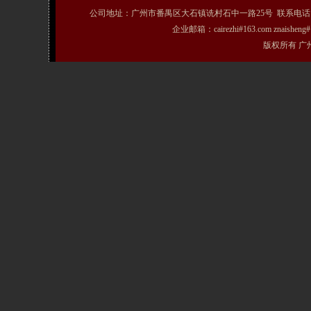
公司地址：广州市番禺区大石镇诜村石中一路25号 联系电话：020-31072231
企业邮箱：cairezhi#163.com znais
版权所有 广州粤