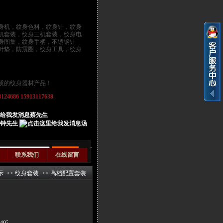
身机
，
纹身色料
，
纹身针
，纹身
机套装，纹身三机套装，纹身电
身图集，纹身手柄，不锈钢针
针垫，防震圈，纹身工具，纹身
质的纹身器材产品！
686 15913117638
蔡先生
钟先生
汤
联系我们
在线留言
示
>>
纹身套装
>>
高档配置套装