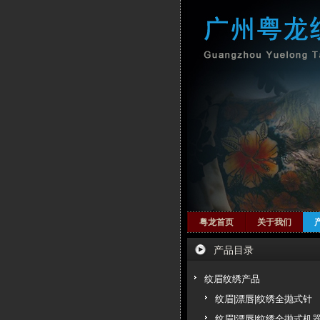
粤龙首页
关于我们
产品目录
纹眉纹绣产品
纹眉|漂唇|纹绣全抛式针
纹眉|漂唇|纹绣全抛式机