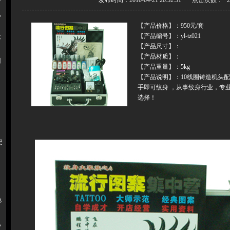
发布时间：2010-04-21 20:52:51 点击次数：
色
【产品价格】：950元/套
【产品编号】：yl-tz021
体
【产品尺寸】：
【产品材质】：
用
【产品重量】：5kg
【产品说明】：10线圈铸造机头配
手即可纹身 ，从事纹身行业，专
选择！
架
色
机