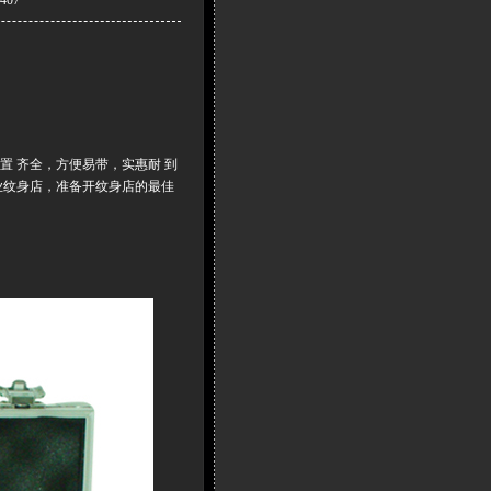
置 齐全，方便易带，实惠耐 到
业纹身店，准备开纹身店的最佳