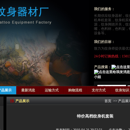
我们的服务：
长期供应
纹身器材
，
纹
机单机套装，纹身机双
源，纹身脚踏开关，纹
嘴，色料杯，色料架，
设备等。
我们的目标：
致力为纹身师提供最优
24小时订购热线：15013124
产品搜索：
小姐
产品展示
最新消息
运输方式
购物流程
支付方式
纹身知识
产品展示
首页
>>
产品展
特价高档纹身机套装
器