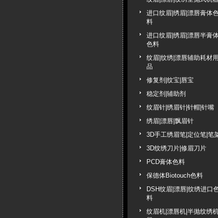
进口纹眉|绣眉|漂唇膏体
料
进口纹眉|绣眉|漂唇半膏
色料
纹眉|纹绣|漂唇辅助耗材
品
修复剂|纹宝|唇宝
稳定剂|辅助剂
纹眉针|绣眉针|针帽|针嘴
绣眉|漂唇|飘眉针
3D手工绣眉笔|定位笔|笔
3D纹绣刀片|修眉刀片
PCD膏体色料
保德体Biotouch色料
DSH纹眉|漂唇|纹绣进口
料
纹眉机|漂唇机|半抛纹绣