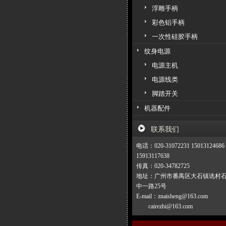
浮雕手柄
彩色铝手柄
一次性硅胶手柄
纹身电源
电源主机
电源线类
脚踏开关
机器配件
联系我们
电话：020-31072231 15013124686
15913117638
传真：020-34782725
地址：广州市番禺区大石镇诜村
中一路25号
E-mail：znaisheng@163.com
cairezhi@163.com