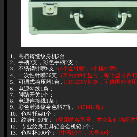
1、高档铸造纹身机2台
2、手柄2支，彩色手柄2支；
3、不锈钢针嘴8支
(4个圆针嘴，4个排针嘴)
；
4、一次性针嘴36支
(常用的9个型号，每个型号各4支
；
5、可调式稳压器1台
(115/230V切换，可供国外使用
；
6、电源勾线1条；
7、脚踏开关1个；
8、电源连接线1条；
9、彩色雕漆纹身色料7瓶
（15ML/瓶）
；
10、色料托架1个；
11、纹身针50支
（常用的各型号，本套装针均经过
；
12、专业纹身工具铝合金机箱1个；
13、色料杯100个
（中号50个，大号50个）
；