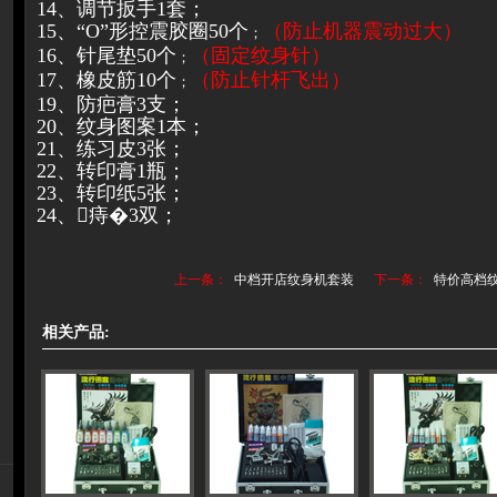
14、调节扳手1套；
15、“O”形控震胶圈50个
（防止机器震动过大）
；
16、针尾垫50个
（固定纹身针）
；
17、橡皮筋10个
（防止针杆飞出）
；
19、防疤膏3支；
20、纹身图案1本；
21、练习皮3张；
22、转印膏1瓶；
23、转印纸5张；
24、痔�3双；
上一条：
中档开店纹身机套装
下一条：
特价高档
相关产品: