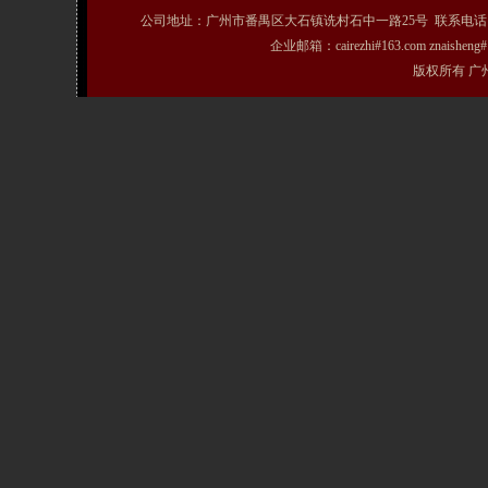
公司地址：广州市番禺区大石镇诜村石中一路25号 联系电话：020-31072231
企业邮箱：cairezhi#163.com znais
版权所有 广州粤