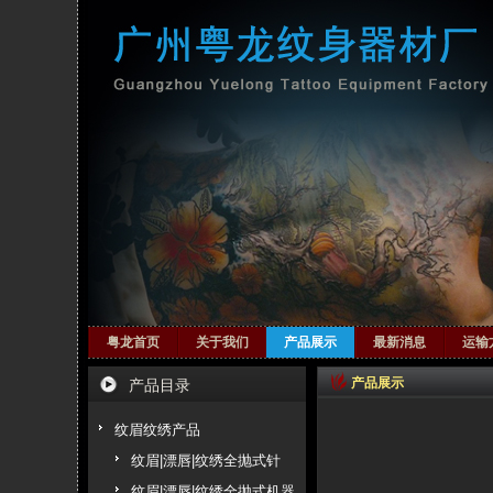
粤龙首页
关于我们
产品展示
最新消息
运输
产品展示
产品目录
纹眉纹绣产品
纹眉|漂唇|纹绣全抛式针
纹眉|漂唇|纹绣全抛式机器