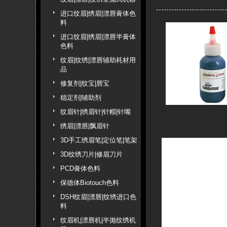
进口纹眉|绣眉|漂唇膏体色
料
进口纹眉|绣眉|漂唇半膏体
色料
纹眉|纹绣|漂唇辅助耗材用
品
修复剂|纹宝|唇宝
稳定剂|辅助剂
纹眉针|绣眉针|针帽|针嘴
绣眉|漂唇|飘眉针
3D手工绣眉笔|定位笔|笔架
3D纹绣刀片|修眉刀片
PCD膏体色料
保德体Biotouch色料
DSH纹眉|漂唇|纹绣进口色
料
纹眉机|漂唇机|半抛纹绣机