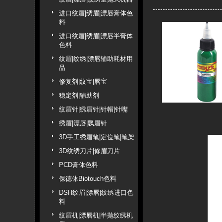
进口纹眉|绣眉|漂唇膏体色
料
进口纹眉|绣眉|漂唇半膏体
色料
纹眉|纹绣|漂唇辅助耗材用
品
修复剂|纹宝|唇宝
稳定剂|辅助剂
纹眉针|绣眉针|针帽|针嘴
绣眉|漂唇|飘眉针
3D手工绣眉笔|定位笔|笔架
3D纹绣刀片|修眉刀片
PCD膏体色料
保德体Biotouch色料
DSH纹眉|漂唇|纹绣进口色
料
纹眉机|漂唇机|半抛纹绣机