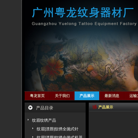
粤龙首页
关于我们
产品展示
最新消息
运输
产品展示
产品目录
纹眉纹绣产品
纹眉|漂唇|纹绣全抛式针
纹眉|漂唇|纹绣全抛式机器