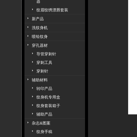
器
纹眉纹绣漂唇套装
新产品
洗纹身机
喷绘纹身
穿孔器材
导管穿刺针
穿刺工具
穿刺针
辅助材料
转印产品
纹身机专用盒
纹身套装箱子
辅助产品
杂志&图案
纹身手稿