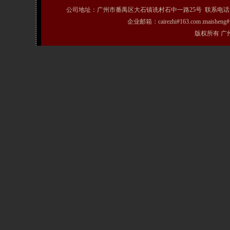
公司地址：广州市番禺区大石镇诜村石中一路25号 联系电话：020-31072231
企业邮箱：cairezhi#163.com znais
版权所有 广州粤