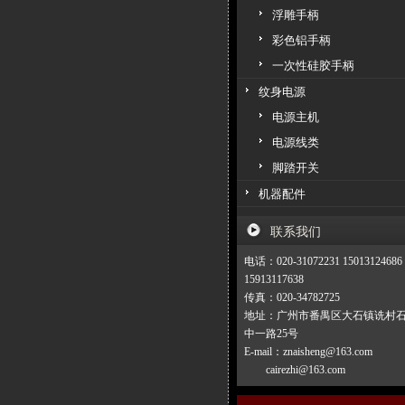
浮雕手柄
彩色铝手柄
一次性硅胶手柄
纹身电源
电源主机
电源线类
脚踏开关
机器配件
联系我们
电话：020-31072231 15013124686
15913117638
传真：020-34782725
地址：广州市番禺区大石镇诜村
中一路25号
E-mail：znaisheng@163.com
cairezhi@163.com