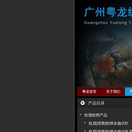
粤龙首页
关于我们
产品目录
纹眉纹绣产品
纹眉|漂唇|纹绣全抛式针
纹眉|漂唇|纹绣全抛式机