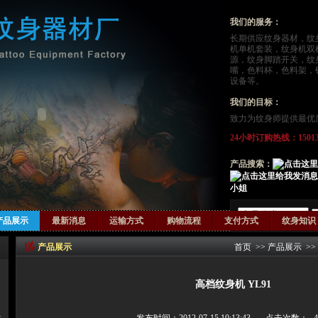
我们的服务：
长期供应
纹身器材
，
纹
机单机套装，纹身机双
源，纹身脚踏开关，纹
嘴，色料杯，色料架，
设备等。
我们的目标：
致力为纹身师提供最优
24小时订购热线：15013124
产品搜索：
小姐
产品展示
最新消息
运输方式
购物流程
支付方式
纹身知识
产品展示
首页
>>
产品展示
>>
高档纹身机 YL91
器