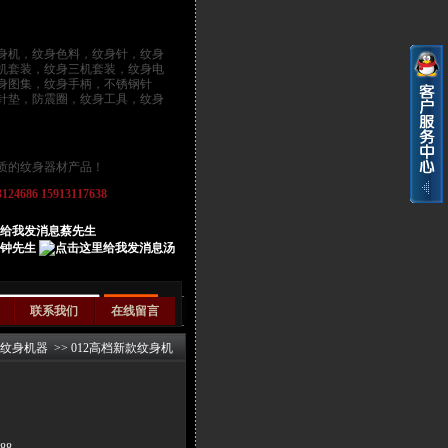
身机
，
纹身色料
，
纹身针
，纹身
机套装，纹身三机套装，纹身电
身图集，纹身手柄，不锈钢针
针垫，防震圈，纹身工具，纹身
质的纹身器材产品！
686 15913117638
蔡先生
钟先生
汤
联系我们
在线留言
纹身机器
>>
012高档新款纹身机