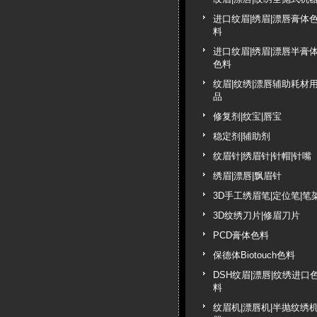
进口纹眉|绣眉|漂唇膏体
料
进口纹眉|绣眉|漂唇半膏
色料
纹眉|纹绣|漂唇辅助耗材
品
修复剂|纹宝|唇宝
稳定剂|辅助剂
纹眉针|绣眉针|针帽|针嘴
绣眉|漂唇|飘眉针
3D手工绣眉笔|定位笔|笔
3D纹绣刀片|修眉刀片
PCD膏体色料
保德体Biotouch色料
DSH纹眉|漂唇|纹绣进口
料
纹眉机|漂唇机|半抛纹绣