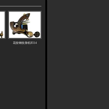
花纹钢纹身机B514