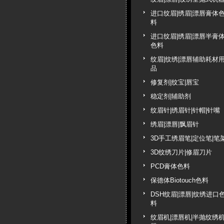
进口纹眉|绣眉|漂唇膏体
料
进口纹眉|绣眉|漂唇半膏
色料
纹眉|纹绣|漂唇辅助耗材
品
修复剂|纹宝|唇宝
稳定剂|辅助剂
纹眉针|绣眉针|针帽|针嘴
绣眉|漂唇|飘眉针
3D手工绣眉笔|定位笔|笔
3D纹绣刀片|修眉刀片
PCD膏体色料
保德体Biotouch色料
DSH纹眉|漂唇|纹绣进口
料
纹眉机|漂唇机|半抛纹绣