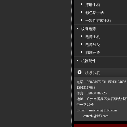
浮雕手柄
彩色铝手柄
一次性硅胶手柄
纹身电源
电源主机
电源线类
脚踏开关
机器配件
联系我们
电话：020-31072231 15013124686
15913117638
传真：020-34782725
地址：广州市番禺区大石镇诜村
中一路25号
E-mail：znaisheng@163.com
cairezhi@163.com