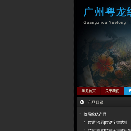
粤龙首页
关于我们
产品目录
纹眉纹绣产品
纹眉|漂唇|纹绣全抛式针
纹眉|漂唇|纹绣全抛式机