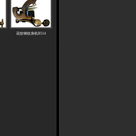
花纹钢纹身机B514