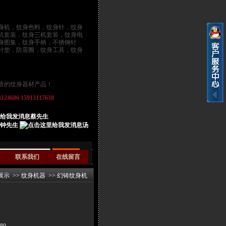
身机
，
纹身色料
，
纹身针
，纹身
机套装，纹身三机套装，纹身电
身图集，纹身手柄，不锈钢针
针垫，防震圈，纹身工具，纹身
质的纹身器材产品！
686 15913117638
蔡先生
钟先生
汤
联系我们
在线留言
展示
>>
纹身机器
>>
幻铸纹身机