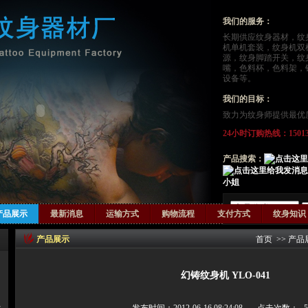
我们的服务：
长期供应
纹身器材
，
纹
机单机套装，纹身机双
源，纹身脚踏开关，纹
嘴，色料杯，色料架，
设备等。
我们的目标：
致力为纹身师提供最优
24小时订购热线：15013124
产品搜索：
小姐
产品展示
最新消息
运输方式
购物流程
支付方式
纹身知识
产品展示
首页
>>
产品
幻铸纹身机 YLO-041
器