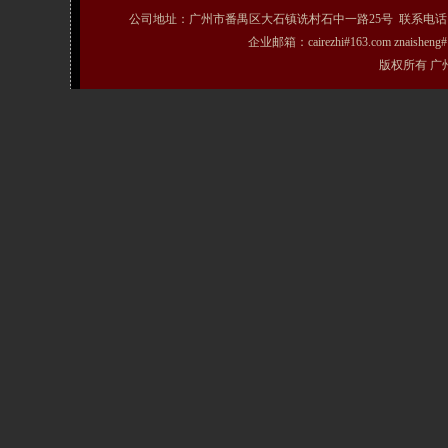
公司地址：广州市番禺区大石镇诜村石中一路25号 联系电话：020-31072231
企业邮箱：cairezhi#163.com znais
版权所有 广州粤