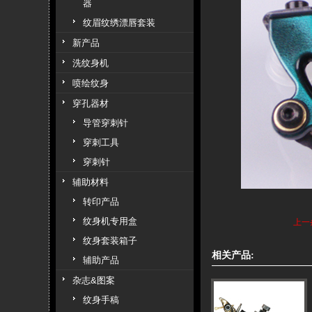
器
纹眉纹绣漂唇套装
新产品
洗纹身机
喷绘纹身
穿孔器材
导管穿刺针
穿刺工具
穿刺针
辅助材料
转印产品
纹身机专用盒
上一
纹身套装箱子
相关产品:
辅助产品
杂志&图案
纹身手稿