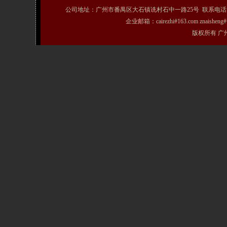
公司地址：广州市番禺区大石镇诜村石中一路25号 联系电话：020-31072231
企业邮箱：cairezhi#163.com znais
版权所有 广州粤