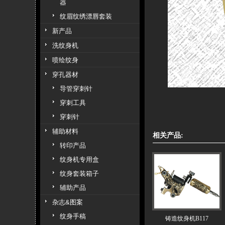
器
纹眉纹绣漂唇套装
新产品
洗纹身机
喷绘纹身
穿孔器材
导管穿刺针
穿刺工具
穿刺针
辅助材料
相关产品:
转印产品
纹身机专用盒
纹身套装箱子
辅助产品
杂志&图案
纹身手稿
铸造纹身机B117