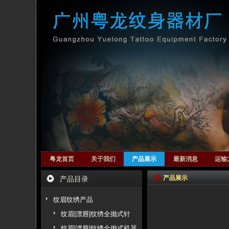
粤龙首页
关于我们
产品展示
最新消息
运输
产品展示
产品目录
纹眉纹绣产品
纹眉|漂唇|纹绣全抛式针
纹眉|漂唇|纹绣全抛式机器