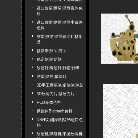
进口纹眉|绣眉|漂唇膏体色
料
进口纹眉|绣眉|漂唇半膏体
色料
纹眉|纹绣|漂唇辅助耗材用
品
修复剂|纹宝|唇宝
稳定剂|辅助剂
纹眉针|绣眉针|针帽|针嘴
绣眉|漂唇|飘眉针
3D手工绣眉笔|定位笔|笔架
3D纹绣刀片|修眉刀片
PCD膏体色料
保德体Biotouch色料
DSH纹眉|漂唇|纹绣进口色
料
纹眉机|漂唇机|半抛纹绣机