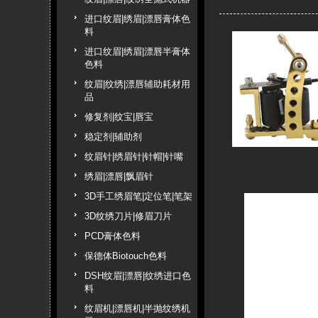
进口纹眉|绣眉|漂唇膏体色
料
进口纹眉|绣眉|漂唇半膏体
色料
纹眉|纹绣|漂唇辅助耗材用
品
修复剂|纹宝|唇宝
稳定剂|辅助剂
纹眉针|绣眉针|针帽|针嘴
绣眉|漂唇|飘眉针
3D手工绣眉笔|定位笔|笔架
3D纹绣刀片|修眉刀片
PCD膏体色料
保德体Biotouch色料
DSH纹眉|漂唇|纹绣进口色
料
纹眉机|漂唇机|半抛纹绣机