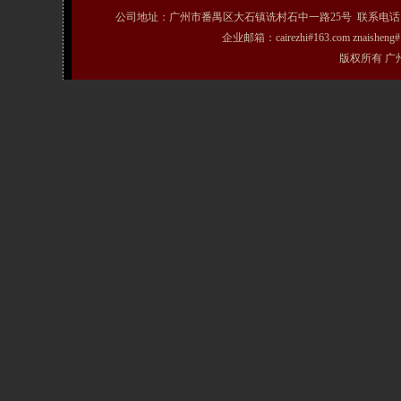
公司地址：广州市番禺区大石镇诜村石中一路25号 联系电话：020-31072231
企业邮箱：cairezhi#163.com znais
版权所有 广州粤