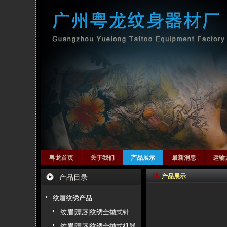
粤龙首页
关于我们
产品展示
最新消息
运输
产品展示
产品目录
纹眉纹绣产品
纹眉|漂唇|纹绣全抛式针
纹眉|漂唇|纹绣全抛式机器