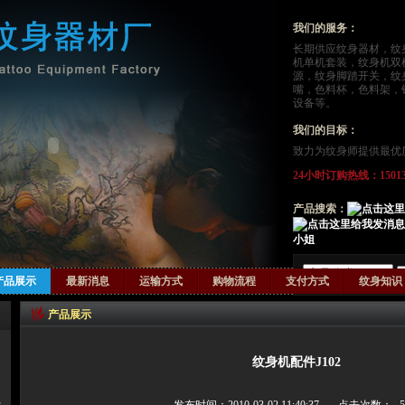
我们的服务：
长期供应
纹身器材
，
纹
机单机套装，纹身机双
源，纹身脚踏开关，纹
嘴，色料杯，色料架，
设备等。
我们的目标：
致力为纹身师提供最优
24小时订购热线：15013124
产品搜索：
小姐
产品展示
最新消息
运输方式
购物流程
支付方式
纹身知识
产品展示
纹身机配件J102
器