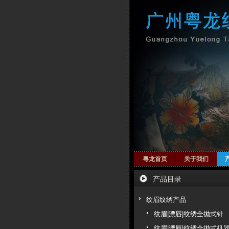
粤龙首页
关于我们
产品目录
纹眉纹绣产品
纹眉|漂唇|纹绣全抛式针
纹眉|漂唇|纹绣全抛式机