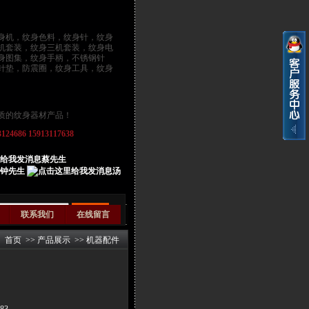
身机
，
纹身色料
，
纹身针
，纹身
机套装，纹身三机套装，纹身电
身图集，纹身手柄，不锈钢针
针垫，防震圈，纹身工具，纹身
质的纹身器材产品！
686 15913117638
蔡先生
钟先生
汤
联系我们
在线留言
首页
>>
产品展示
>>
机器配件