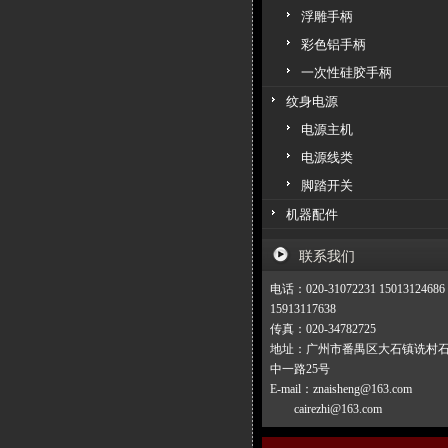
浮雕手柄
彩色铝手柄
一次性硅胶手柄
纹身电源
电源主机
电源线类
脚踏开关
机器配件
联系我们
电话：020-31072231 15013124686
15913117638
传真：020-34782725
地址：广州市番禺区大石镇诜村
中一路25号
E-mail：znaisheng@163.com
cairezhi@163.com