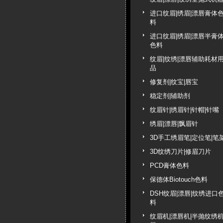
进口纹眉|绣眉|漂唇膏体
料
进口纹眉|绣眉|漂唇半膏
色料
纹眉|纹绣|漂唇辅助耗材
品
修复剂|纹宝|唇宝
稳定剂|辅助剂
纹眉针|绣眉针|针帽|针嘴
绣眉|漂唇|飘眉针
3D手工绣眉笔|定位笔|笔
3D纹绣刀片|修眉刀片
PCD膏体色料
保德体Biotouch色料
DSH纹眉|漂唇|纹绣进口
料
纹眉机|漂唇机|半抛纹绣