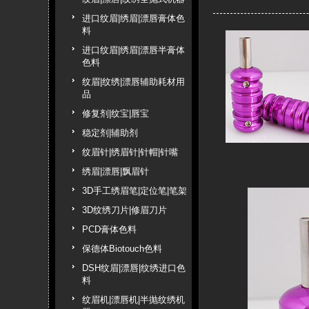
进口纹眉|绣眉|漂唇膏体色
料
进口纹眉|绣眉|漂唇半膏体
色料
纹眉|纹绣|漂唇辅助耗材用
品
修复剂|纹宝|唇宝
稳定剂|辅助剂
纹眉针|绣眉针|针帽|针嘴
绣眉|漂唇|飘眉针
3D手工绣眉笔|定位笔|笔架
3D纹绣刀片|修眉刀片
PCD膏体色料
保德体Biotouch色料
DSH纹眉|漂唇|纹绣进口色
料
纹眉机|漂唇机|半抛纹绣机