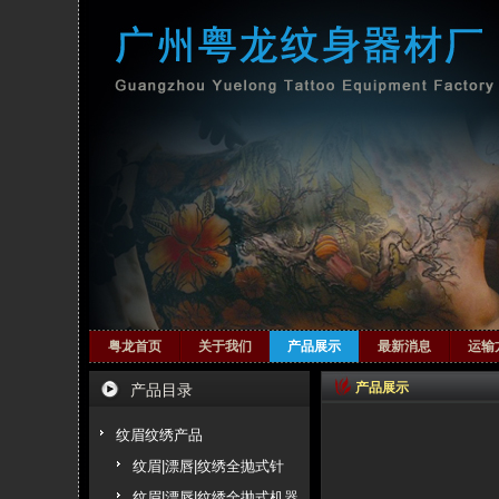
粤龙首页
关于我们
产品展示
最新消息
运输
产品展示
产品目录
纹眉纹绣产品
纹眉|漂唇|纹绣全抛式针
纹眉|漂唇|纹绣全抛式机器