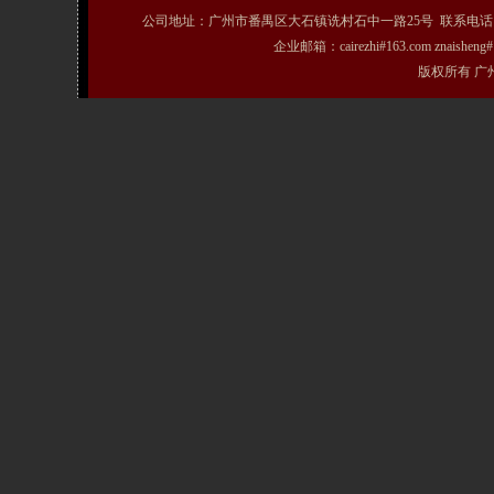
公司地址：广州市番禺区大石镇诜村石中一路25号 联系电话：020-31072231
企业邮箱：cairezhi#163.com znais
版权所有 广州粤