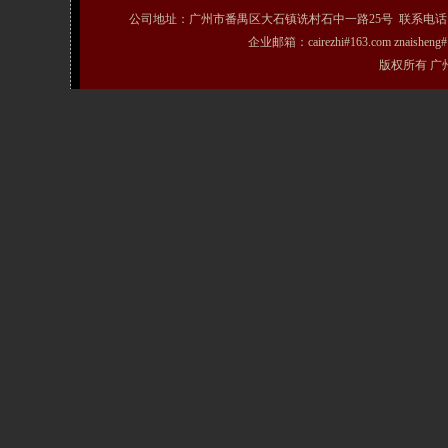
公司地址：广州市番禺区大石镇诜村石中一路25号 联系电话：020-31072231
企业邮箱：cairezhi#163.com znais
版权所有 广州粤