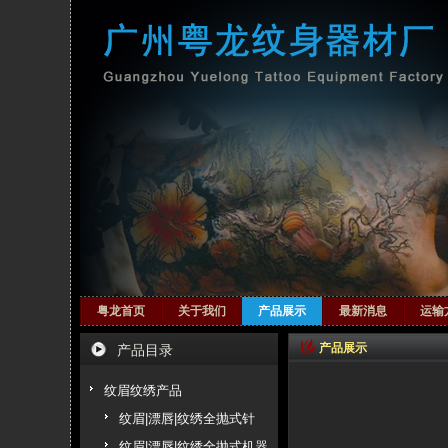
粤龙首页
关于我们
产品展示
最新消息
运输
产品展示
产品目录
纹眉纹绣产品
纹眉|漂唇|纹绣全抛式针
纹眉|漂唇|纹绣全抛式机器