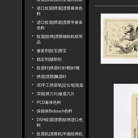
进口纹眉|绣眉|漂唇膏体色
料
进口纹眉|绣眉|漂唇半膏体
色料
纹眉|纹绣|漂唇辅助耗材用
品
修复剂|纹宝|唇宝
稳定剂|辅助剂
纹眉针|绣眉针|针帽|针嘴
绣眉|漂唇|飘眉针
3D手工绣眉笔|定位笔|笔架
3D纹绣刀片|修眉刀片
PCD膏体色料
保德体Biotouch色料
DSH纹眉|漂唇|纹绣进口色
料
纹眉机|漂唇机|半抛纹绣机