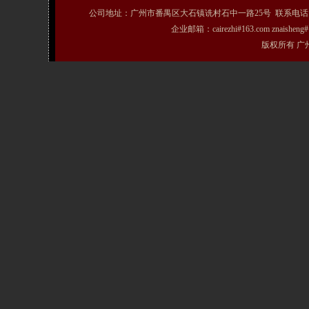
公司地址：广州市番禺区大石镇诜村石中一路25号 联系电话：020-31072231
企业邮箱：cairezhi#163.com znais
版权所有 广州粤