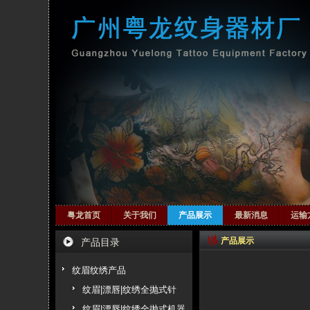
粤龙首页
关于我们
产品展示
最新消息
运输
产品展示
产品目录
纹眉纹绣产品
纹眉|漂唇|纹绣全抛式针
纹眉|漂唇|纹绣全抛式机器