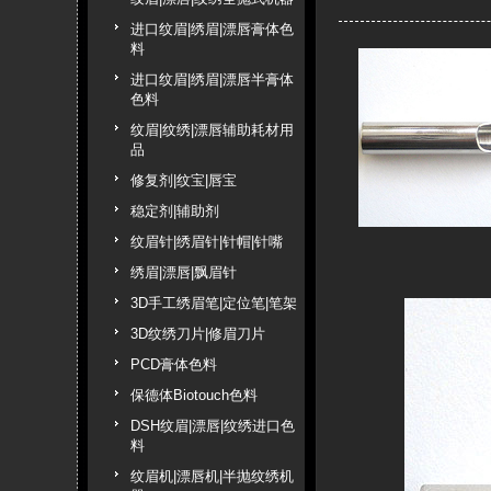
进口纹眉|绣眉|漂唇膏体色
料
进口纹眉|绣眉|漂唇半膏体
色料
纹眉|纹绣|漂唇辅助耗材用
品
修复剂|纹宝|唇宝
稳定剂|辅助剂
纹眉针|绣眉针|针帽|针嘴
绣眉|漂唇|飘眉针
3D手工绣眉笔|定位笔|笔架
3D纹绣刀片|修眉刀片
PCD膏体色料
保德体Biotouch色料
DSH纹眉|漂唇|纹绣进口色
料
纹眉机|漂唇机|半抛纹绣机