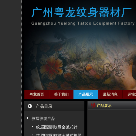
粤龙首页
关于我们
产品展示
最新消息
运输
产品展示
产品目录
纹眉纹绣产品
纹眉|漂唇|纹绣全抛式针
纹眉|漂唇|纹绣全抛式机器