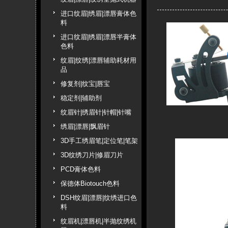
进口纹眉|绣眉|漂唇膏体色
料
进口纹眉|绣眉|漂唇半膏体
色料
纹眉|纹绣|漂唇辅助耗材用
品
修复剂|纹宝|唇宝
稳定剂|辅助剂
纹眉针|绣眉针|针帽|针嘴
绣眉|漂唇|飘眉针
3D手工绣眉笔|定位笔|笔架
3D纹绣刀片|修眉刀片
PCD膏体色料
保德体Biotouch色料
DSH纹眉|漂唇|纹绣进口色
料
纹眉机|漂唇机|半抛纹绣机