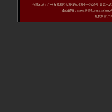
公司地址：广州市番禺区大石镇诜村石中一路25号 联系电话：020-31072231
企业邮箱：cairezhi#163.com znais
版权所有 广州粤