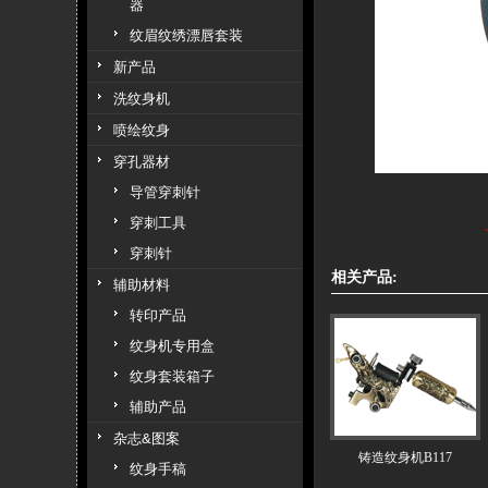
器
纹眉纹绣漂唇套装
新产品
洗纹身机
喷绘纹身
穿孔器材
导管穿刺针
穿刺工具
穿刺针
相关产品:
辅助材料
转印产品
纹身机专用盒
纹身套装箱子
辅助产品
杂志&图案
铸造纹身机B117
纹身手稿